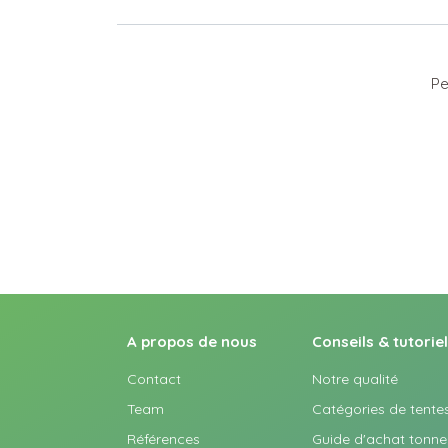
Pe
A propos de nous
Conseils & tutorie
Contact
Notre qualité
Team
Catégories de tente
Références
Guide d'achat tonnel