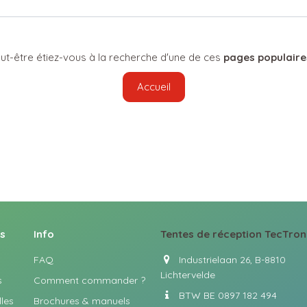
ut-être étiez-vous à la recherche d'une de ces
pages populaire
Accueil
ls
Info
Tentes
de réception TecTron
FAQ
Industrielaan 26, B-8810
Lichtervelde
s
Comment commander ?
BTW BE 0897 182 494
les
Brochures & manuels